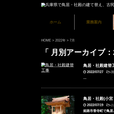
ホーム
業務案内
HOME
>
2022年
>
7月
「 月別アーカイブ：2
鳥居・社殿建替
2022/07/27
-
…
鳥居・社殿(小宮
2022/07/19
-
姫路市香寺町で鳥居