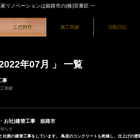
こだわり
施工実績
活動日記
022年07月 」 一覧
工事
施工実績
・お社)建替工事 姫路市
お知らせ
と社殿の建替工事をしています。 鳥居のコンクリートも乾燥し、仕上げの塗