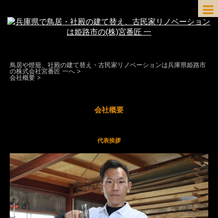
鳥居や燈籠、社殿の建て替え・古民家リノベーションは兵庫県姫路市
の株式会社宮番匠 一へ
>
会社概要
>
会社概要
代表挨拶