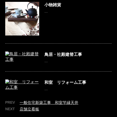
小物雑貨
…
鳥居・社殿建替工事
…
和室 リフォーム工事
…
PREV
一般住宅新築工事 和室竿縁天井
NEXT
店舗立看板