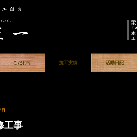
こだわり
施工実績
活動日記
6日
修工事