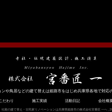
外壁 改修工事
御社造替え工事
…
…
ョンや鳥居などの建て替えは姫路市をはじめ兵庫県各地で対応の
こだわり
施工実績
活動日記
会社概
燈籠、社殿の建て替え・古民家リノベーションは兵庫県姫路市の株式会社宮番匠 一へ , 2026 All R