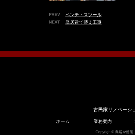
PREV
ベンチ・スツール
NEXT
鳥居建て替え工事
店舗看板
…
古民家リノベーシ
ホーム
業務案内
Copyright© 鳥居や