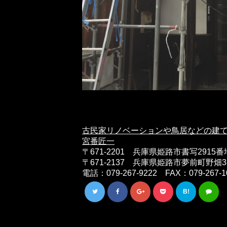
古民家リノベーションや鳥居などの建
宮番匠一
〒671-2201 兵庫県姫路市書写2915
〒671-2137 兵庫県姫路市夢前町野畑
電話：079-267-9222 FAX：079-267-1
B!